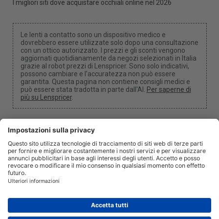
I migliori siti dove acquistare occhiali online nel 2026
Le lenti a contatto sono un dispositivo medico e
dovrebbero essere utilizzate solo dopo una consultazione
con un ottico autorizzato. I prezzi e gli sconti vengono
aggiornati quotidianamente da negozi selezionati in Italia
grazie al robot prezzi di Lenspricer. Sono solo indicativi,
possono cambiare e l'accuratezza non può essere
garantita. Questa pagina non contiene consigli medici e
può essere stata tradotta in parte dall'AI.
Per saperne di
più su Lenspricer
.
Impostazioni dei cookie
Potremmo ricevere una commissione se utilizzi uno dei
nostri link per effettuare un acquisto.
Chi siamo
Notizie
Informazione
Privacy
Legale
info@lenspricer.it