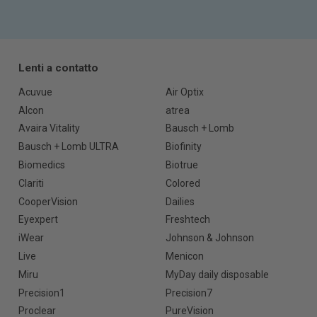
Lenti a contatto
Acuvue
Air Optix
Alcon
atrea
Avaira Vitality
Bausch + Lomb
Bausch + Lomb ULTRA
Biofinity
Biomedics
Biotrue
Clariti
Colored
CooperVision
Dailies
Eyexpert
Freshtech
iWear
Johnson & Johnson
Live
Menicon
Miru
MyDay daily disposable
Precision1
Precision7
Proclear
PureVision