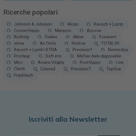
Ricerche popolari
Johnson & Johnson
Alcon
Bausch + Lomb
CooperVision
Menicon
Acuvue
Biofinity
Dailies
iWear
Eyexpert
atrea
Air Optix
Biotrue
TOTAL30
Bausch + Lomb ULTRA
Precision1
Biomedics
Proclear
SofLens
MyDay daily disposable
Miru
Avaira Vitality
PureVision
Live
Clariti
Colored
Precision7
TopVue
Freshtech
Iscriviti alla Newsletter