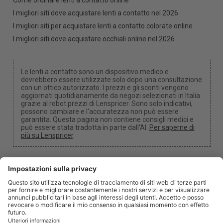
Come ordinare lenti a contatto online
I migliori siti dove acquistare lenti a contatto nel 2026
I migliori siti per acquistare lenti a contatto colorate online
I migliori siti dove acquistare occhiali online nel 2026
Le lenti a contatto sono un dispositivo medico e
dovrebbero essere utilizzate solo dopo una consultazione
con un ottico autorizzato. I prezzi e gli sconti vengono
aggiornati quotidianamente da negozi selezionati in Italia
grazie al robot prezzi di Lenspricer. Sono solo indicativi,
possono cambiare e l'accuratezza non può essere
garantita. Questa pagina non contiene consigli medici e
può essere stata tradotta in parte dall'AI.
Per saperne di
più su Lenspricer
.
Impostazioni dei cookie
Potremmo ricevere una commissione se utilizzi uno dei
nostri link per effettuare un acquisto.