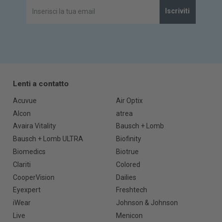
Iscriviti
Lenti a contatto
Acuvue
Air Optix
Alcon
atrea
Avaira Vitality
Bausch + Lomb
Bausch + Lomb ULTRA
Biofinity
Biomedics
Biotrue
Clariti
Colored
CooperVision
Dailies
Eyexpert
Freshtech
iWear
Johnson & Johnson
Live
Menicon