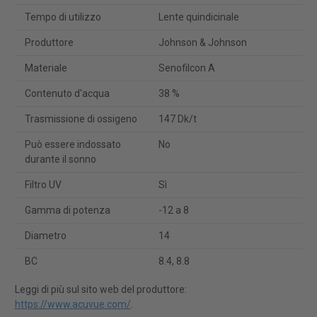
Tempo di utilizzo
Lente quindicinale
Produttore
Johnson & Johnson
Materiale
Senofilcon A
Contenuto d'acqua
38 %
Trasmissione di ossigeno
147 Dk/t
Può essere indossato
No
durante il sonno
Filtro UV
Sì
Gamma di potenza
-12 a 8
Diametro
14
BC
8.4, 8.8
Leggi di più sul sito web del produttore:
https://www.acuvue.com/
.