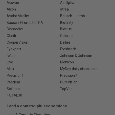
Acuvue
Air Optix
Alcon
atrea
Avaira Vitality
Bausch + Lomb
Bausch + Lomb ULTRA
Biofinity
Biomedics
Biotrue
Clariti
Colored
CooperVision
Dailies
Eyexpert
Freshtech
iWear
Johnson & Johnson
Live
Menicon
Miru
MyDay daily disposable
Precision1
Precision7
Proclear
PureVision
SofLens
TopVue
TOTAL30
Lenti a contatto più economiche
Lenti A Contatto Giornaliere