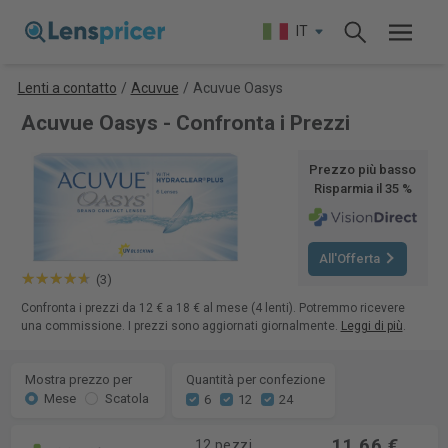
IT
Lenti a contatto
/
Acuvue
/
Acuvue Oasys
Acuvue Oasys - Confronta i Prezzi
Prezzo più basso
Risparmia il 35 %
All'Offerta
(3)
Confronta i prezzi da 12 € a 18 € al mese (4 lenti). Potremmo ricevere
una commissione. I prezzi sono aggiornati giornalmente.
Leggi di più
.
Mostra prezzo per
Quantità per confezione
Mese
Scatola
6
12
24
11,66 €
12 pezzi