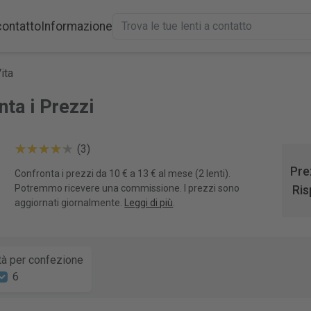
contatto
Informazione
ita
nta i Prezzi
(3)
Pre
Confronta i prezzi da 10 € a 13 € al mese (2 lenti).
Potremmo ricevere una commissione. I prezzi sono
Ris
aggiornati giornalmente.
Leggi di più
.
tà per confezione
6