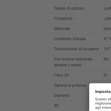
Tempo di utilizzo
Len
Produttore
Joh
Materiale
Seno
Contenuto d'acqua
41 
Trasmissione di ossigeno
147
Può essere indossato
No
durante il sonno
Filtro UV
Sì
Gamma di potenza
-12 
Diametro
14
BC
8.4,