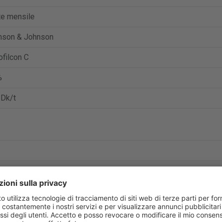
te mensile
nson & Johnson
filcon C
%
 Dk/t
a 8
 8.8