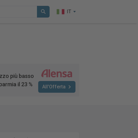
IT
zzo più basso
parmia il 23 %
All'Offerta