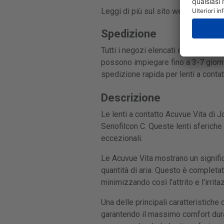
Leggi di più sul sito web del produ
Spedizione
Tutti i negozi elencati in questa pa
possono impiegare fino a 3-7 giorni
spedizione rapida per lenti a conta
Descrizione
Le lenti a contatto Acuvue Vita di J
Senofilcon C. Queste lenti sferiche 
eccezionali.
Le Acuvue Vita mostrano un signific
quantità di aria. Questo è completat
minimizzando così l'attrito e l'irrita
Una delle principali caratteristiche
garantendo il massimo comfort durant