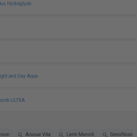
Plus Hydraglyde
Night and Day Aqua
Lomb ULTRA
nson
Acuvue Vita
Lenti Mensili
Senofilcon