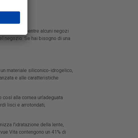
 1-3 giorni, mentre alcuni negozi
el negozio. Se hai bisogno di una
un materiale siliconico-idrogelico,
nzata e alle caratteristiche
o così alla cornea un'adeguata
i lisci e arrotondati,
izza l'idratazione della lente,
Acuvue Vita contengono un 41% di