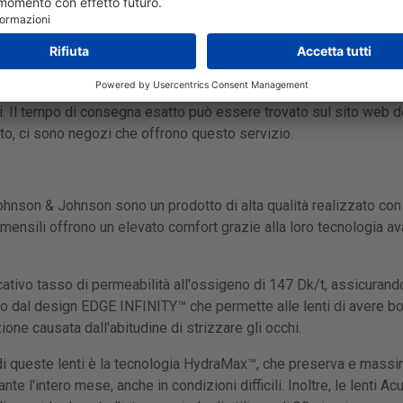
ttore:
https://www.acuvue.com/
.
gina effettuano consegne a Italia. Il tempo di consegna tipico è di
. Il tempo di consegna esatto può essere trovato sul sito web d
tto, ci sono negozi che offrono questo servizio.
ohnson & Johnson sono un prodotto di alta qualità realizzato con 
mensili offrono un elevato comfort grazie alla loro tecnologia ava
ativo tasso di permeabilità all'ossigeno di 147 Dk/t, assicurand
o dal design EDGE INFINITY™ che permette alle lenti di avere bord
zione causata dall'abitudine di strizzare gli occhi.
 di queste lenti è la tecnologia HydraMax™, che preserva e massim
e l'intero mese, anche in condizioni difficili. Inoltre, le lenti 