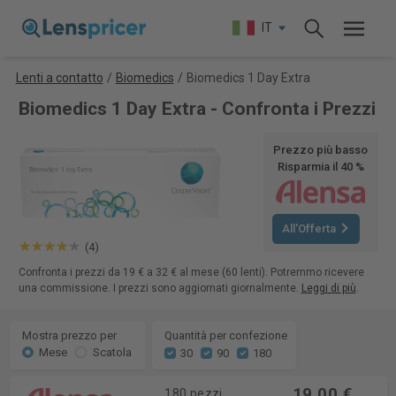
IT
Lenti a contatto
/
Biomedics
/
Biomedics 1 Day Extra
Biomedics 1 Day Extra - Confronta i Prezzi
Prezzo più basso
Risparmia il 40 %
All'Offerta
(4)
Confronta i prezzi da 19 € a 32 € al mese (60 lenti). Potremmo ricevere
una commissione. I prezzi sono aggiornati giornalmente.
Leggi di più
.
Mostra prezzo per
Quantità per confezione
Mese
Scatola
30
90
180
19,00 €
180 pezzi