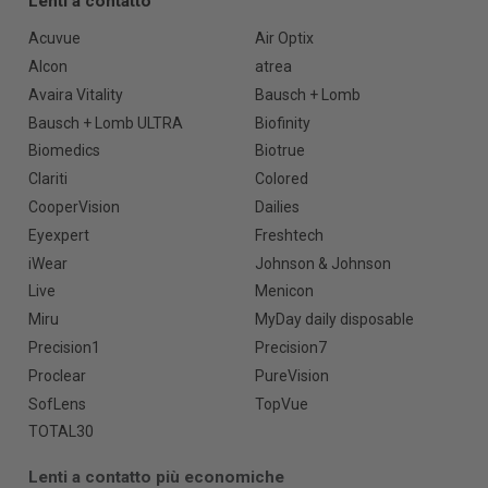
Lenti a contatto
Acuvue
Air Optix
Alcon
atrea
Avaira Vitality
Bausch + Lomb
Bausch + Lomb ULTRA
Biofinity
Biomedics
Biotrue
Clariti
Colored
CooperVision
Dailies
Eyexpert
Freshtech
iWear
Johnson & Johnson
Live
Menicon
Miru
MyDay daily disposable
Precision1
Precision7
Proclear
PureVision
SofLens
TopVue
TOTAL30
Lenti a contatto più economiche