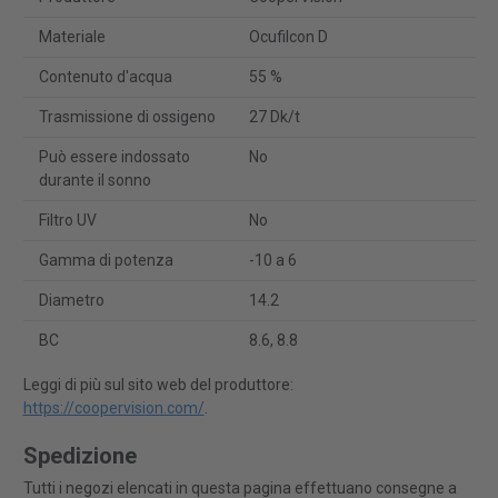
Materiale
Ocufilcon D
Contenuto d'acqua
55 %
Trasmissione di ossigeno
27 Dk/t
Può essere indossato
No
durante il sonno
Filtro UV
No
Gamma di potenza
-10 a 6
Diametro
14.2
BC
8.6, 8.8
Leggi di più sul sito web del produttore:
https://coopervision.com/
.
Spedizione
Tutti i negozi elencati in questa pagina effettuano consegne a