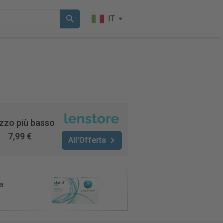
IT
zzo più basso
7,99 €
All'Offerta
 a