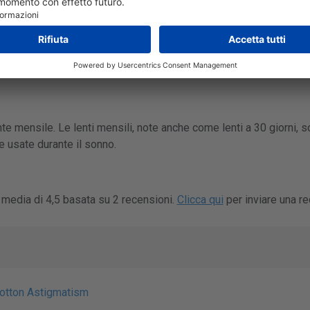
gina effettuano consegne a Italia. Il tempo di consegna tipico è di
. Il tempo di consegna esatto può essere trovato sul sito web d
tto, ci sono negozi che offrono questo servizio.
te mensile. Le lenti mensili, note anche come lenti a 30 giorni, s
 usate durante il sonno.
 media di 4,5 basata su 2 recensioni.
Clicca qui
per inviare una r
otton Astigmatism