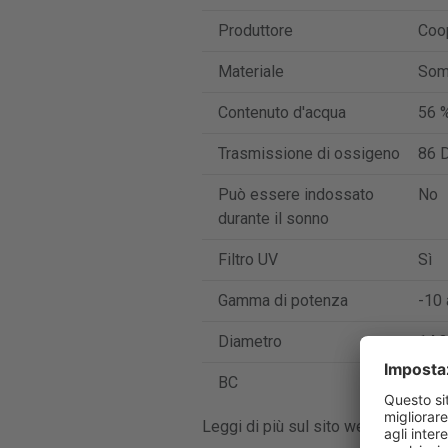
Produttore
Coo
Materiale
Som
Contenuto d'acqua
56 
Trasmissione di ossigeno
86 D
Può essere indossato
No
durante il sonno
Filtro UV
Sì
Gamma di potenza
-10 
Diametro
14.2
BC
8.6
Leggi di più sul sito web del produ