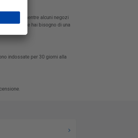
 1-3 giorni, mentre alcuni negozi
el negozio. Se hai bisogno di una
ono indossate per 30 giorni alla
ecensione.