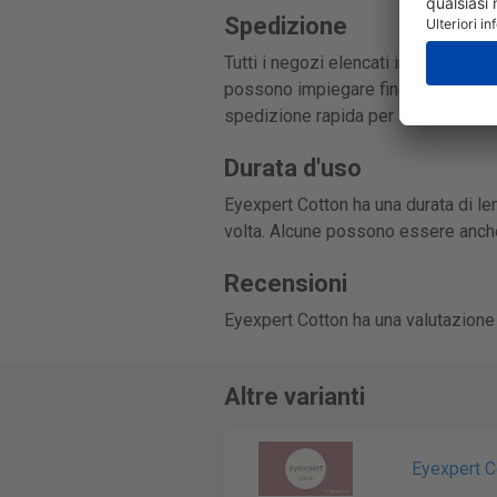
Spedizione
Tutti i negozi elencati in questa pa
possono impiegare fino a 3-7 giorni
spedizione rapida per lenti a conta
Durata d'uso
Eyexpert Cotton ha una durata di len
volta. Alcune possono essere anche
Recensioni
Eyexpert Cotton ha una valutazione
Altre varianti
Eyexpert C