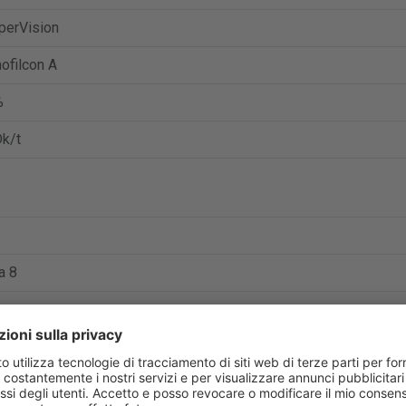
perVision
ofilcon A
%
k/t
a 8
ttore:
https://coopervision.com/
.