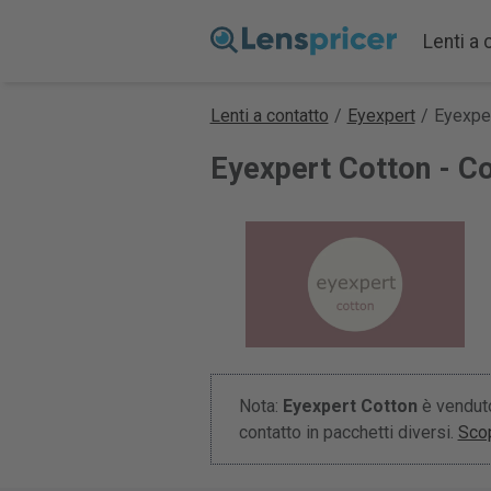
Lenti a 
Lenti a contatto
/
Eyexpert
/
Eyexper
Eyexpert Cotton - Co
Nota:
Eyexpert Cotton
è venduto
contatto in pacchetti diversi.
Scop