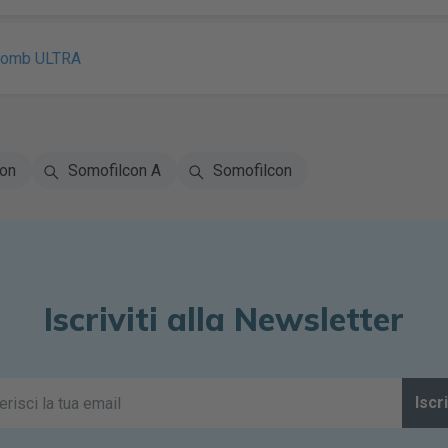
Lomb ULTRA
ton
Somofilcon A
Somofilcon
Iscriviti alla Newsletter
Iscri