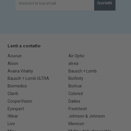
Iscriviti
Lenti a contatto
Acuvue
Air Optix
Alcon
atrea
Avaira Vitality
Bausch + Lomb
Bausch + Lomb ULTRA
Biofinity
Biomedics
Biotrue
Clariti
Colored
CooperVision
Dailies
Eyexpert
Freshtech
iWear
Johnson & Johnson
Live
Menicon