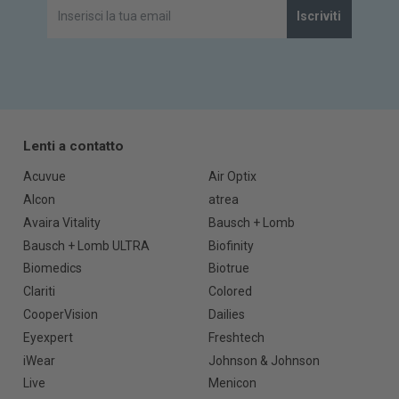
Iscriviti
Lenti a contatto
Acuvue
Air Optix
Alcon
atrea
Avaira Vitality
Bausch + Lomb
Bausch + Lomb ULTRA
Biofinity
Biomedics
Biotrue
Clariti
Colored
CooperVision
Dailies
Eyexpert
Freshtech
iWear
Johnson & Johnson
Live
Menicon