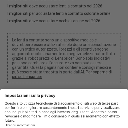
I migliori siti dove acquistare lenti a contatto nel 2026
I migliori siti per acquistare lenti a contatto colorate online
I migliori siti dove acquistare occhiali online nel 2026
Le lenti a contatto sono un dispositivo medico e
dovrebbero essere utilizzate solo dopo una consultazione
con un ottico autorizzato. I prezzi e gli sconti vengono
aggiornati quotidianamente da negozi selezionati in Italia
grazie al robot prezzi di Lenspricer. Sono solo indicativi,
possono cambiare e l'accuratezza non può essere
garantita. Questa pagina non contiene consigli medici e
può essere stata tradotta in parte dall'AI.
Per saperne di
più su Lenspricer
.
Impostazioni dei cookie
Potremmo ricevere una commissione se utilizzi uno dei
nostri link per effettuare un acquisto.