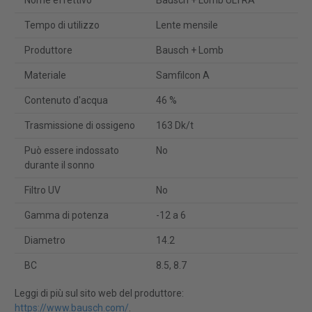
Nome effettivo
Bausch + Lomb ULTRA
Tempo di utilizzo
Lente mensile
Produttore
Bausch + Lomb
Materiale
Samfilcon A
Contenuto d'acqua
46 %
Trasmissione di ossigeno
163 Dk/t
Può essere indossato
No
durante il sonno
Filtro UV
No
Gamma di potenza
-12 a 6
Diametro
14.2
BC
8.5, 8.7
Leggi di più sul sito web del produttore:
https://www.bausch.com/
.