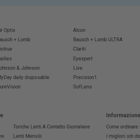
ir Optix
Alcon
ausch + Lomb
Bausch + Lomb ULTRA
iotrue
Clariti
ailies
Eyexpert
ohnson & Johnson
Live
yDay daily disposable
Precision1
ureVision
SofLens
he
Informazion
Toriche Lenti A Contatto Giornaliere
Come ordinare l
re
Lenti Mensili
I migliori siti 