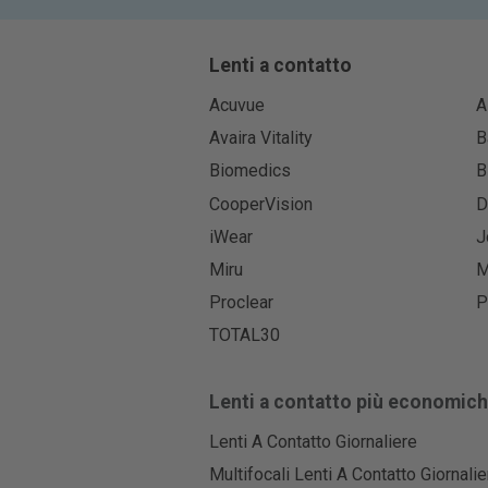
Lenti a contatto
Acuvue
A
Avaira Vitality
B
Biomedics
B
CooperVision
D
iWear
J
Miru
M
Proclear
P
TOTAL30
Lenti a contatto più economic
Lenti A Contatto Giornaliere
Multifocali Lenti A Contatto Giornalie