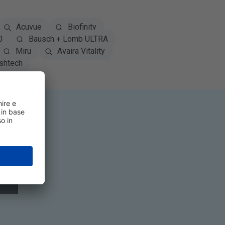
Acuvue
Biofinity
0
Bausch + Lomb ULTRA
Miru
Avaira Vitality
shtech
viti