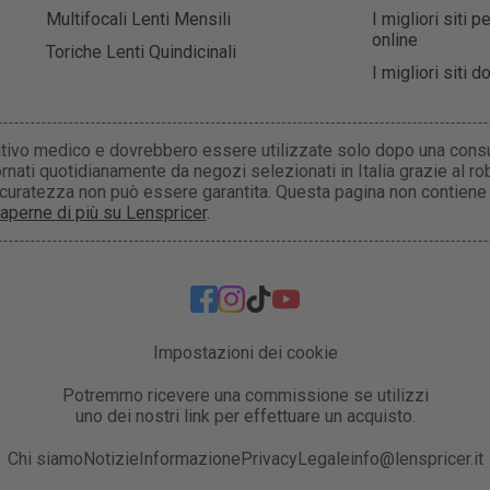
Multifocali Lenti Mensili
I migliori siti 
online
Toriche Lenti Quindicinali
I migliori siti 
itivo medico e dovrebbero essere utilizzate solo dopo una consu
rnati quotidianamente da negozi selezionati in Italia grazie al r
accuratezza non può essere garantita. Questa pagina non contiene
aperne di più su Lenspricer
.
Impostazioni dei cookie
Potremmo ricevere una commissione se utilizzi
uno dei nostri link per effettuare un acquisto.
Chi siamo
Notizie
Informazione
Privacy
Legale
info@lenspricer.it