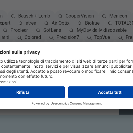
on
Bausch + Lomb
CooperVision
Menicon
xpert
atrea
Air Optix
Biotrue
TOTAL3
Proclear
SofLens
MyDay daily disposable
lariti
Colored
Precision7
TopVue
Fre
Iscriviti alla Newsletter
Iscri