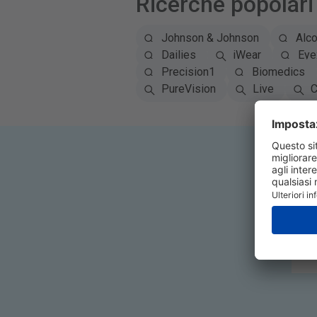
Ricerche popolari
Johnson & Johnson
Alc
Dailies
iWear
Eye
Precision1
Biomedics
PureVision
Live
C