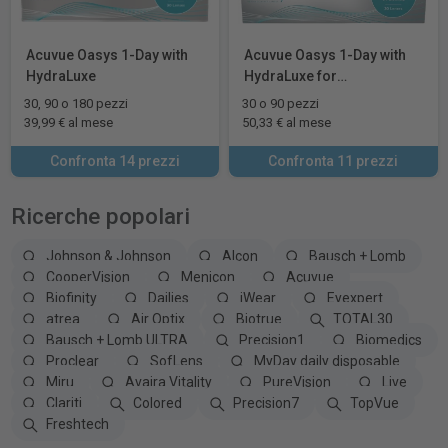
Acuvue Oasys 1-Day with
Acuvue Oasys 1-Day with
HydraLuxe
HydraLuxe for
Astigmatism
30, 90 o 180 pezzi
30 o 90 pezzi
39,99 € al mese
50,33 € al mese
Confronta 14 prezzi
Confronta 11 prezzi
Ricerche popolari
Johnson & Johnson
Alcon
Bausch + Lomb
CooperVision
Menicon
Acuvue
Biofinity
Dailies
iWear
Eyexpert
atrea
Air Optix
Biotrue
TOTAL30
Bausch + Lomb ULTRA
Precision1
Biomedics
Proclear
SofLens
MyDay daily disposable
Miru
Avaira Vitality
PureVision
Live
Clariti
Colored
Precision7
TopVue
Freshtech