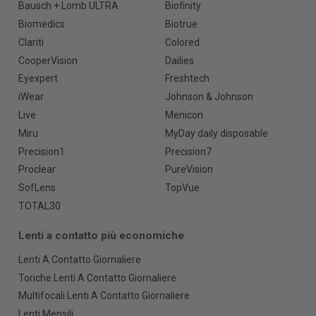
Bausch + Lomb ULTRA
Biofinity
Biomedics
Biotrue
Clariti
Colored
CooperVision
Dailies
Eyexpert
Freshtech
iWear
Johnson & Johnson
Live
Menicon
Miru
MyDay daily disposable
Precision1
Precision7
Proclear
PureVision
SofLens
TopVue
TOTAL30
Lenti a contatto più economiche
Lenti A Contatto Giornaliere
Toriche Lenti A Contatto Giornaliere
Multifocali Lenti A Contatto Giornaliere
Lenti Mensili