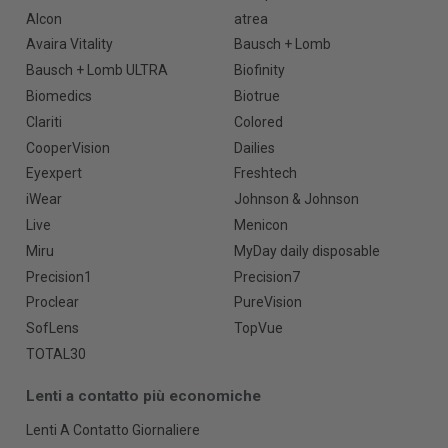
Alcon
atrea
Avaira Vitality
Bausch + Lomb
Bausch + Lomb ULTRA
Biofinity
Biomedics
Biotrue
Clariti
Colored
CooperVision
Dailies
Eyexpert
Freshtech
iWear
Johnson & Johnson
Live
Menicon
Miru
MyDay daily disposable
Precision1
Precision7
Proclear
PureVision
SofLens
TopVue
TOTAL30
Lenti a contatto più economiche
Lenti A Contatto Giornaliere