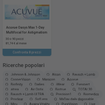
Acuvue Oasys Max 1-Day
Multifocal for Astigmatism
30 o 90 pezzi
81,74 € al mese
Confronta 8 prezzi
Ricerche popolari
Johnson & Johnson
Alcon
Bausch + Lomb
CooperVision
Menicon
Acuvue
Biofinity
Dailies
iWear
Eyexpert
atrea
Air Optix
Biotrue
TOTAL30
Bausch + Lomb ULTRA
Precision1
Biomedics
Proclear
SofLens
MyDay daily disposable
Miru
Avaira Vitality
PureVision
Live