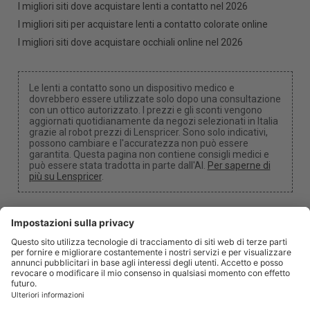
I migliori siti dove acquistare lenti a contatto nel 2026
I migliori siti per acquistare lenti a contatto colorate online
I migliori siti dove acquistare occhiali online nel 2026
Le lenti a contatto sono un dispositivo medico e
dovrebbero essere utilizzate solo dopo una consultazione
con un ottico autorizzato. I prezzi e gli sconti vengono
aggiornati quotidianamente da negozi selezionati in Italia
grazie al robot prezzi di Lenspricer. Sono solo indicativi,
possono cambiare e l'accuratezza non può essere
garantita. Questa pagina non contiene consigli medici e
può essere stata tradotta in parte dall'AI.
Per saperne di
più su Lenspricer
.
Impostazioni dei cookie
Potremmo ricevere una commissione se utilizzi uno dei
nostri link per effettuare un acquisto.