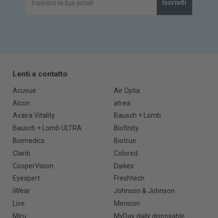
Iscriviti
Lenti a contatto
Acuvue
Air Optix
Alcon
atrea
Avaira Vitality
Bausch + Lomb
Bausch + Lomb ULTRA
Biofinity
Biomedics
Biotrue
Clariti
Colored
CooperVision
Dailies
Eyexpert
Freshtech
iWear
Johnson & Johnson
Live
Menicon
Miru
MyDay daily disposable