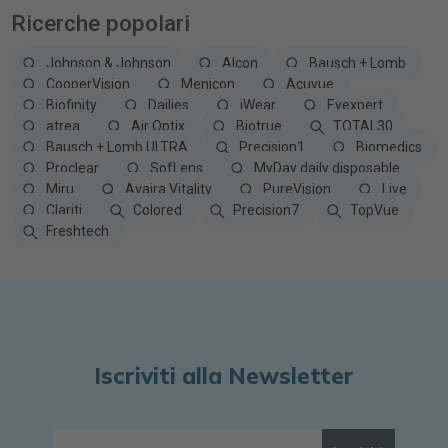
Ricerche popolari
Johnson & Johnson
Alcon
Bausch + Lomb
CooperVision
Menicon
Acuvue
Biofinity
Dailies
iWear
Eyexpert
atrea
Air Optix
Biotrue
TOTAL30
Bausch + Lomb ULTRA
Precision1
Biomedics
Proclear
SofLens
MyDay daily disposable
Miru
Avaira Vitality
PureVision
Live
Clariti
Colored
Precision7
TopVue
Freshtech
Iscriviti alla Newsletter