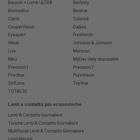
Bausch + Lomb ULTRA
Biofinity
Biomedics
Biotrue
Clariti
Colored
CooperVision
Dailies
Eyexpert
Freshtech
iWear
Johnson & Johnson
Live
Menicon
Miru
MyDay daily disposable
Precision1
Precision7
Proclear
PureVision
SofLens
TopVue
TOTAL30
Lenti a contatto più economiche
Lenti A Contatto Giornaliere
Toriche Lenti A Contatto Giornaliere
Multifocali Lenti A Contatto Giornaliere
Lenti Mensili