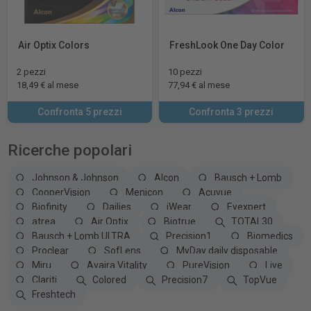
Air Optix Colors
FreshLook One Day Color
2 pezzi
10 pezzi
18,49 € al mese
77,94 € al mese
Confronta 5 prezzi
Confronta 3 prezzi
Ricerche popolari
Johnson & Johnson
Alcon
Bausch + Lomb
CooperVision
Menicon
Acuvue
Biofinity
Dailies
iWear
Eyexpert
atrea
Air Optix
Biotrue
TOTAL30
Bausch + Lomb ULTRA
Precision1
Biomedics
Proclear
SofLens
MyDay daily disposable
Miru
Avaira Vitality
PureVision
Live
Clariti
Colored
Precision7
TopVue
Freshtech