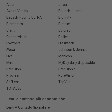
Alcon
atrea
Avaira Vitality
Bausch + Lomb
Bausch + Lomb ULTRA
Biofinity
Biomedics
Biotrue
Clariti
Colored
CooperVision
Dailies
Eyexpert
Freshtech
iWear
Johnson & Johnson
Live
Menicon
Miru
MyDay daily disposable
Precision1
Precision7
Proclear
PureVision
SofLens
TopVue
TOTAL30
Lenti a contatto più economiche
Lenti A Contatto Giornaliere