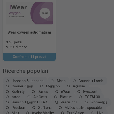
iWear oxygen astigmatism
3 o 6 pezzi
9,96 € al mese
Confronta 11 prezzi
Ricerche popolari
Johnson & Johnson
Alcon
Bausch + Lomb
CooperVision
Menicon
Acuvue
Biofinity
Dailies
iWear
Eyexpert
atrea
Air Optix
Biotrue
TOTAL30
Bausch + Lomb ULTRA
Precision1
Biomedics
Proclear
SofLens
MyDay daily disposable
Miru
Avaira Vitality
PureVision
Live