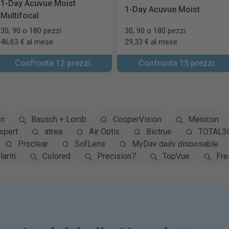
1-Day Acuvue Moist
1-Day Acuvue Moist
Multifocal
30, 90 o 180 pezzi
30, 90 o 180 pezzi
46,63 € al mese
29,33 € al mese
Confronta 12 prezzi
Confronta 15 prezzi
on
Bausch + Lomb
CooperVision
Menicon
xpert
atrea
Air Optix
Biotrue
TOTAL3
Proclear
SofLens
MyDay daily disposable
lariti
Colored
Precision7
TopVue
Fre