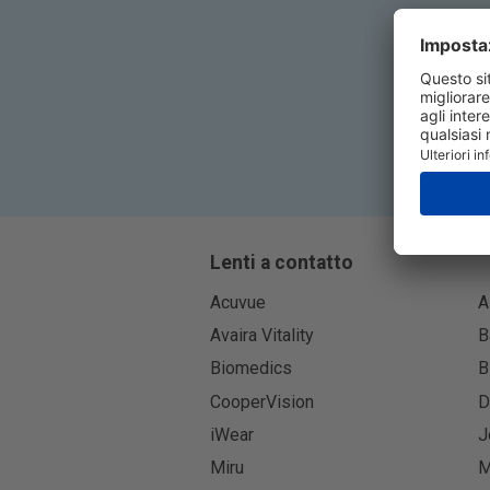
Lenti a contatto
Acuvue
A
Avaira Vitality
B
Biomedics
B
CooperVision
D
iWear
J
Miru
M