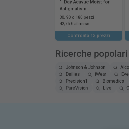
1-Day Acuvue Moist for
Astigmatism
30, 90 o 180 pezzi
42,75 € al mese
Confronta 13 prezzi
Ricerche popolari
Johnson & Johnson
Alc
Dailies
iWear
Eye
Precision1
Biomedics
PureVision
Live
C