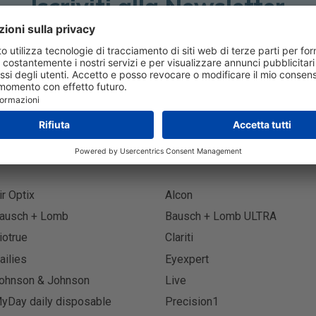
Iscriviti alla Newsletter
Iscri
ir Optix
Alcon
ausch + Lomb
Bausch + Lomb ULTRA
iotrue
Clariti
ailies
Eyexpert
ohnson & Johnson
Live
yDay daily disposable
Precision1