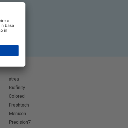
viti
atrea
Biofinity
Colored
Freshtech
Menicon
Precision7