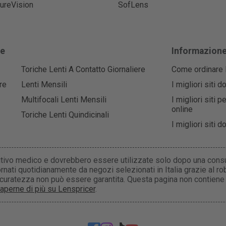
ureVision
SofLens
he
Informazion
Toriche Lenti A Contatto Giornaliere
Come ordinare l
re
Lenti Mensili
I migliori siti 
Multifocali Lenti Mensili
I migliori siti 
online
Toriche Lenti Quindicinali
I migliori siti 
itivo medico e dovrebbero essere utilizzate solo dopo una consu
rnati quotidianamente da negozi selezionati in Italia grazie al r
accuratezza non può essere garantita. Questa pagina non contiene
aperne di più su Lenspricer
.