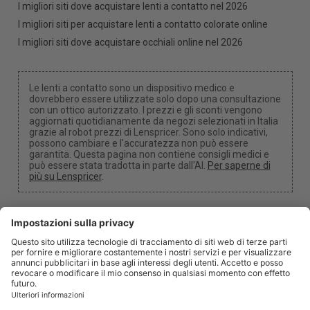
I migliori siti dove acquistare lenti a contatto nel 2026
I migliori siti per acquistare lenti a contatto colorate online
I migliori siti dove acquistare occhiali online nel 2026
Le lenti a contatto sono un dispositivo medico e
dovrebbero essere utilizzate solo dopo una consultazione
con un ottico autorizzato. I prezzi e gli sconti vengono
aggiornati quotidianamente da negozi selezionati in Italia
grazie al robot prezzi di Lenspricer. Sono solo indicativi,
possono cambiare e l'accuratezza non può essere
garantita. Questa pagina non contiene consigli medici e
può essere stata tradotta in parte dall'AI.
Per saperne di
più su Lenspricer
.
Impostazioni dei cookie
Potremmo ricevere una commissione se utilizzi uno dei
nostri link per effettuare un acquisto.