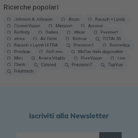
Ricerche popolari
Johnson & Johnson
Alcon
Bausch + Lomb
CooperVision
Menicon
Acuvue
Biofinity
Dailies
iWear
Eyexpert
atrea
Air Optix
Biotrue
TOTAL30
Bausch + Lomb ULTRA
Precision1
Biomedics
Proclear
SofLens
MyDay daily disposable
Miru
Avaira Vitality
PureVision
Live
Clariti
Colored
Precision7
TopVue
Freshtech
Iscriviti alla Newsletter