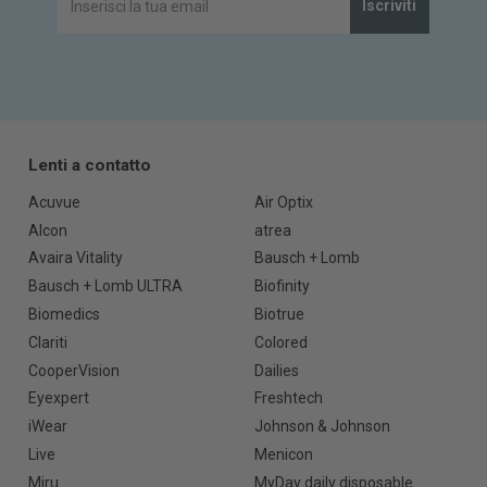
Iscriviti
Lenti a contatto
Acuvue
Air Optix
Alcon
atrea
Avaira Vitality
Bausch + Lomb
Bausch + Lomb ULTRA
Biofinity
Biomedics
Biotrue
Clariti
Colored
CooperVision
Dailies
Eyexpert
Freshtech
iWear
Johnson & Johnson
Live
Menicon
Miru
MyDay daily disposable