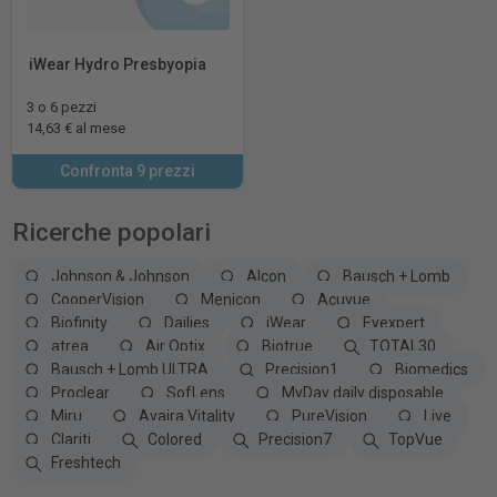
iWear Hydro Presbyopia
3 o 6 pezzi
14,63 € al mese
Confronta 9 prezzi
Ricerche popolari
Johnson & Johnson
Alcon
Bausch + Lomb
CooperVision
Menicon
Acuvue
Biofinity
Dailies
iWear
Eyexpert
atrea
Air Optix
Biotrue
TOTAL30
Bausch + Lomb ULTRA
Precision1
Biomedics
Proclear
SofLens
MyDay daily disposable
Miru
Avaira Vitality
PureVision
Live
Clariti
Colored
Precision7
TopVue
Freshtech