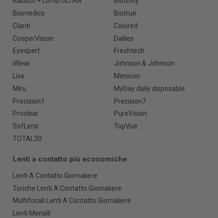
Bausch + Lomb ULTRA
Biofinity
Biomedics
Biotrue
Clariti
Colored
CooperVision
Dailies
Eyexpert
Freshtech
iWear
Johnson & Johnson
Live
Menicon
Miru
MyDay daily disposable
Precision1
Precision7
Proclear
PureVision
SofLens
TopVue
TOTAL30
Lenti a contatto più economiche
Lenti A Contatto Giornaliere
Toriche Lenti A Contatto Giornaliere
Multifocali Lenti A Contatto Giornaliere
Lenti Mensili