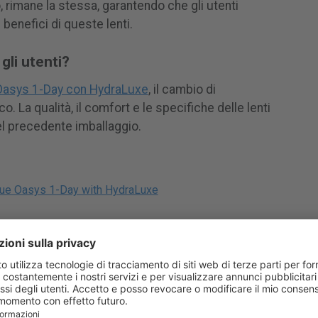
, rimane la stessa, garantendo che gli utenti
benefici di queste lenti.
gli utenti?
asys 1-Day con HydraLuxe
, il cambio di
. La qualità, il comfort e le specifiche delle lenti
el precedente imballaggio.
ue Oasys 1-Day with HydraLuxe
denze e novità riguardanti la vista e la salute degli occhi.
 per aiutare i lettori a rimanere informati sugli sviluppi