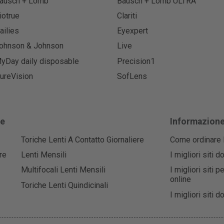
ausch + Lomb
Bausch + Lomb ULTRA
iotrue
Clariti
ailies
Eyexpert
ohnson & Johnson
Live
yDay daily disposable
Precision1
ureVision
SofLens
he
Informazion
Toriche Lenti A Contatto Giornaliere
Come ordinare l
re
Lenti Mensili
I migliori siti 
Multifocali Lenti Mensili
I migliori siti 
online
Toriche Lenti Quindicinali
I migliori siti 