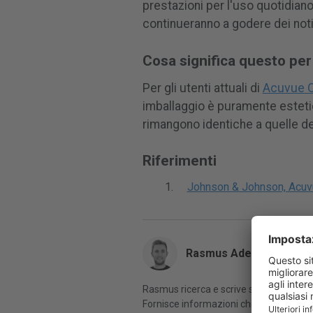
prestazioni per l'uso quotidiano
continueranno a godere dei noti 
Cosa significa questo per 
Per gli utenti attuali di
Acuvue O
imballaggio è puramente estetico
rimangono identiche a quelle d
Riferimenti
Johnson & Johnson, Acuv
Rasmus Adeltoft
Rasmus ricerca e scrive sulle ultime ten
Fornisce informazioni chiare e affidabili