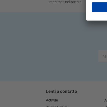
importanti nel settore.
Lenti a contatto
Acuvue
A