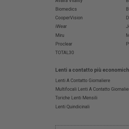
Avaira Vitality
B
Biomedics
B
CooperVision
D
iWear
J
Miru
M
Proclear
P
TOTAL30
Lenti a contatto più economic
Lenti A Contatto Giornaliere
Multifocali Lenti A Contatto Giornalie
Toriche Lenti Mensili
Lenti Quindicinali