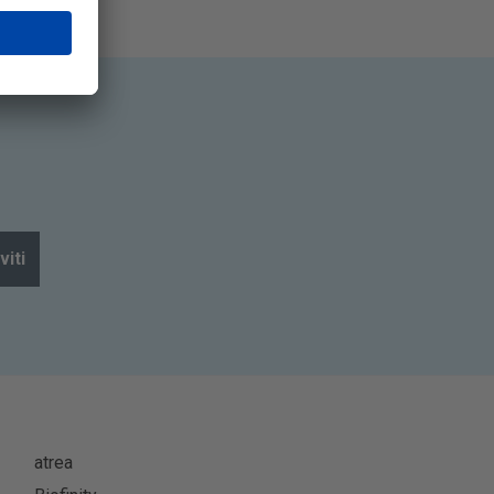
viti
atrea