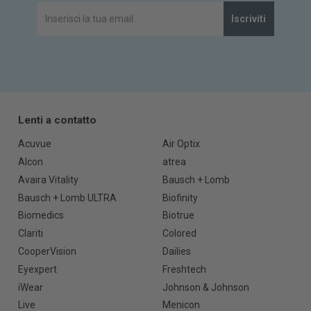
Iscriviti
Lenti a contatto
Acuvue
Air Optix
Alcon
atrea
Avaira Vitality
Bausch + Lomb
Bausch + Lomb ULTRA
Biofinity
Biomedics
Biotrue
Clariti
Colored
CooperVision
Dailies
Eyexpert
Freshtech
iWear
Johnson & Johnson
Live
Menicon