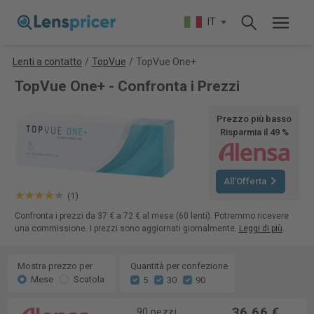
IT
Lenti a contatto
/
TopVue
/
TopVue One+
TopVue One+ - Confronta i Prezzi
Prezzo più basso
Risparmia il 49 %
All'Offerta
(1)
Confronta i prezzi da 37 € a 72 € al mese (60 lenti). Potremmo ricevere
una commissione. I prezzi sono aggiornati giornalmente.
Leggi di più
.
Mostra prezzo per
Quantità per confezione
Mese
Scatola
5
30
90
36,66 €
90 pezzi