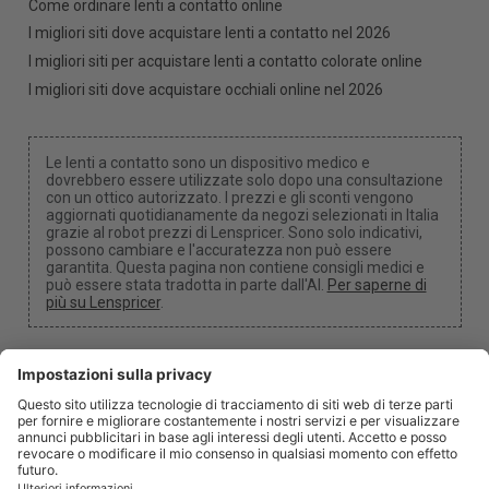
Come ordinare lenti a contatto online
I migliori siti dove acquistare lenti a contatto nel 2026
I migliori siti per acquistare lenti a contatto colorate online
I migliori siti dove acquistare occhiali online nel 2026
Le lenti a contatto sono un dispositivo medico e
dovrebbero essere utilizzate solo dopo una consultazione
con un ottico autorizzato. I prezzi e gli sconti vengono
aggiornati quotidianamente da negozi selezionati in Italia
grazie al robot prezzi di Lenspricer. Sono solo indicativi,
possono cambiare e l'accuratezza non può essere
garantita. Questa pagina non contiene consigli medici e
può essere stata tradotta in parte dall'AI.
Per saperne di
più su Lenspricer
.
Impostazioni dei cookie
Potremmo ricevere una commissione se utilizzi uno dei