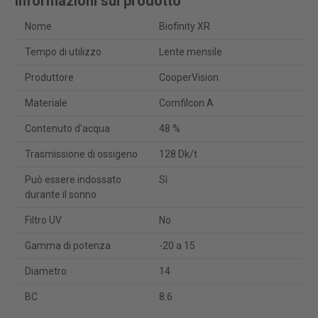
Informazioni sul prodotto
Nome
Biofinity XR
Tempo di utilizzo
Lente mensile
Produttore
CooperVision
Materiale
Comfilcon A
Contenuto d'acqua
48 %
Trasmissione di ossigeno
128 Dk/t
Può essere indossato
Sì
durante il sonno
Filtro UV
No
Gamma di potenza
-20 a 15
Diametro
14
BC
8.6