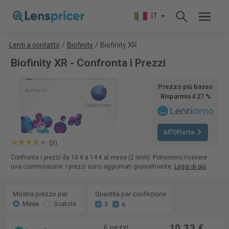
IT
Lenti a contatto
/
Biofinity
/
Biofinity XR
Biofinity XR - Confronta i Prezzi
Prezzo più basso
Risparmia il 27 %
All'Offerta
(3)
Confronta i prezzi da 10 € a 14 € al mese (2 lenti). Potremmo ricevere
una commissione. I prezzi sono aggiornati giornalmente.
Leggi di più
.
Mostra prezzo per
Quantità per confezione
Mese
Scatola
3
6
10,33 €
6 pezzi