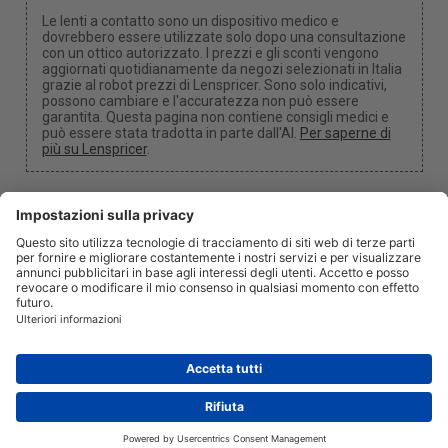
Le lenti a contatto sono un dispositivo medico e
dovrebbero essere utilizzate solo dopo una consultazione
con un ottico autorizzato. I prezzi e gli sconti vengono
aggiornati quotidianamente da negozi selezionati in Italia
grazie al robot prezzi di Lenspricer. Sono solo indicativi,
possono cambiare e l'accuratezza non può essere
garantita. Questa pagina non contiene consigli medici e
può essere stata tradotta in parte dall'AI.
Per saperne di
più su Lenspricer
.
Impostazioni dei cookie
Potremmo ricevere una commissione se utilizzi uno dei
nostri link per effettuare un acquisto.
Chi siamo
Notizie
Informazione
Privacy
Legale
info@lenspricer.it
IT
© 2026
Lenspricer
DK44428156