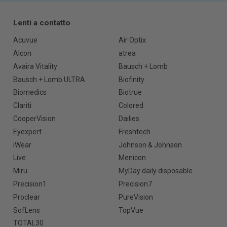
Lenti a contatto
Acuvue
Air Optix
Alcon
atrea
Avaira Vitality
Bausch + Lomb
Bausch + Lomb ULTRA
Biofinity
Biomedics
Biotrue
Clariti
Colored
CooperVision
Dailies
Eyexpert
Freshtech
iWear
Johnson & Johnson
Live
Menicon
Miru
MyDay daily disposable
Precision1
Precision7
Proclear
PureVision
SofLens
TopVue
TOTAL30