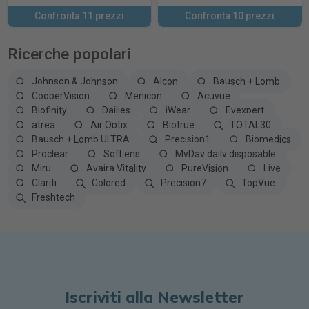
Confronta 11 prezzi
Confronta 10 prezzi
Ricerche popolari
Johnson & Johnson
Alcon
Bausch + Lomb
CooperVision
Menicon
Acuvue
Biofinity
Dailies
iWear
Eyexpert
atrea
Air Optix
Biotrue
TOTAL30
Bausch + Lomb ULTRA
Precision1
Biomedics
Proclear
SofLens
MyDay daily disposable
Miru
Avaira Vitality
PureVision
Live
Clariti
Colored
Precision7
TopVue
Freshtech
Iscriviti alla Newsletter