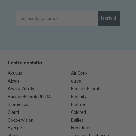
Iscriviti
Lenti a contatto
Acuvue
Air Optix
Alcon
atrea
Avaira Vitality
Bausch + Lomb
Bausch + Lomb ULTRA
Biofinity
Biomedics
Biotrue
Clariti
Colored
CooperVision
Dailies
Eyexpert
Freshtech
iWear
Johnson & Johnson