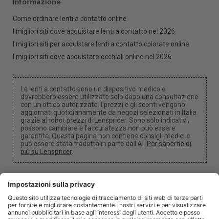
Informazione
Come ordinare lenti a contatto online
I migliori siti dove acquistare lenti a contatto nel 2026
I migliori siti per acquistare lenti a contatto colorate online
I migliori siti dove acquistare occhiali online nel 2026
Le lenti a contatto sono un dispositivo medico e
dovrebbero essere utilizzate solo dopo una consultazione
con un ottico autorizzato. I prezzi e gli sconti vengono
aggiornati quotidianamente da negozi selezionati in Italia
grazie al robot prezzi di Lenspricer. Sono solo indicativi,
possono cambiare e l'accuratezza non può essere
garantita. Questa pagina non contiene consigli medici e
può essere stata tradotta in parte dall'AI.
Per saperne di
più su Lenspricer
.
Impostazioni dei cookie