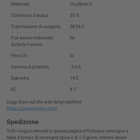
Materiale
Ocufilcon D
Contenuto d'acqua
55 %
Trasmissione di ossigeno
28 Dk/t
Può essere indossato
No
durante il sonno
Filtro UV
Sì
Gamma di potenza
-9 a 6
Diametro
14.5
BC
8.7
Leggi di più sul sito web del produttore:
https://coopervision.com/
.
Spedizione
Tutti i negozi elencati in questa pagina effettuano consegne a
Italia. Il tempo di consegna tipico è di 1-3 giorni, mentre alcuni