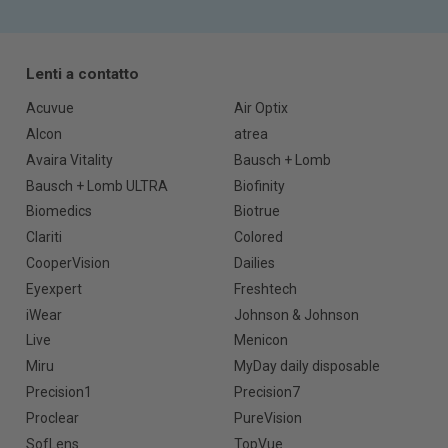
Lenti a contatto
Acuvue
Air Optix
Alcon
atrea
Avaira Vitality
Bausch + Lomb
Bausch + Lomb ULTRA
Biofinity
Biomedics
Biotrue
Clariti
Colored
CooperVision
Dailies
Eyexpert
Freshtech
iWear
Johnson & Johnson
Live
Menicon
Miru
MyDay daily disposable
Precision1
Precision7
Proclear
PureVision
SofLens
TopVue