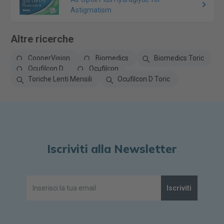
Astigmatism
Altre ricerche
CooperVision
Biomedics
Biomedics Toric
Ocufilcon D
Ocufilcon
Toriche Lenti Mensili
Ocufilcon D Toric
Iscriviti alla Newsletter
Iscriviti