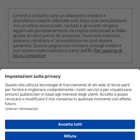
Le lenti a contatto sono un dispositivo medico e
dovrebbero essere utilizzate solo dopo una consultazione
con un ottico autorizzato. I prezzi e gli sconti vengono
aggiornati quotidianamente da negozi selezionati in Italia
grazie al robot prezzi di Lenspricer. Sono solo indicativi,
possono cambiare e l'accuratezza non può essere
garantita. Questa pagina non contiene consigli medici e
può essere stata tradotta in parte dall'AI.
Per saperne di
più su Lenspricer
.
Impostazioni dei cookie
Potremmo ricevere una commissione se utilizzi uno dei
nostri link per effettuare un acquisto.
Chi siamo
Notizie
Informazione
Privacy
Legale
info@lenspricer.it
IT
© 2026
Lenspricer
DK44428156