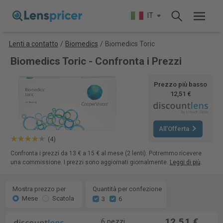
IT
Lenti a contatto
/
Biomedics
/
Biomedics Toric
Biomedics Toric - Confronta i Prezzi
Prezzo più basso
12,51 €
All'Offerta
(4)
Confronta i prezzi da 13 € a 15 € al mese (2 lenti). Potremmo ricevere
una commissione. I prezzi sono aggiornati giornalmente.
Leggi di più
.
Mostra prezzo per
Quantità per confezione
Mese
Scatola
3
6
12,51 €
6 pezzi