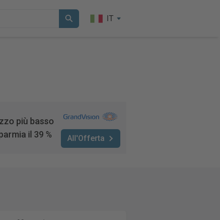
IT
zzo più basso
parmia il 39 %
All'Offerta