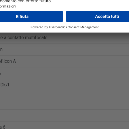
o
ies Total1 Multifocal
e a contatto giornaliera
e a contatto multifocale
on
filcon A
%
 Dk/t
a 6