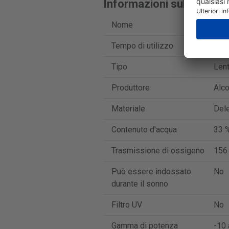
Informazioni sul prodott
Nome
Dail
Tempo di utilizzo
Lent
Tipo
Lent
Produttore
Alc
Materiale
Dele
Contenuto d'acqua
33 
Trasmissione di ossigeno
156
Può essere indossato
No
durante il sonno
Filtro UV
No
Gamma di potenza
-10 