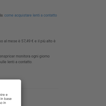
da:
come acquistare lenti a contatto
o al mese è 57,49 € e il più alto è
Lenspricer monitora ogni giorno
lle lenti a contatto.
.