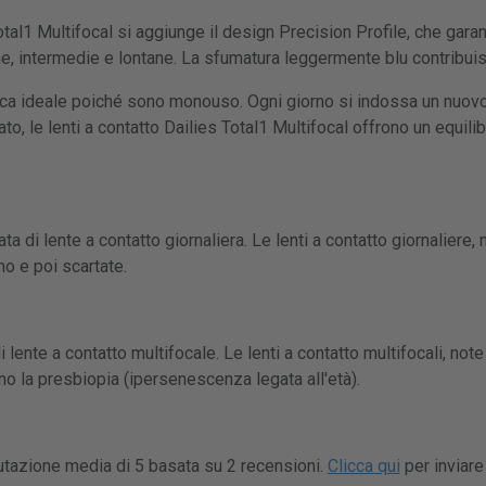
Total1 Multifocal si aggiunge il design Precision Profile, che gar
cine, intermedie e lontane. La sfumatura leggermente blu contribuis
ica ideale poiché sono monouso. Ogni giorno si indossa un nuovo 
o, le lenti a contatto Dailies Total1 Multifocal offrono un equilib
ta di lente a contatto giornaliera. Le lenti a contatto giornaliere,
o e poi scartate.
i lente a contatto multifocale. Le lenti a contatto multifocali, no
o la presbiopia (ipersenescenza legata all'età).
lutazione media di 5 basata su 2 recensioni.
Clicca qui
per inviare