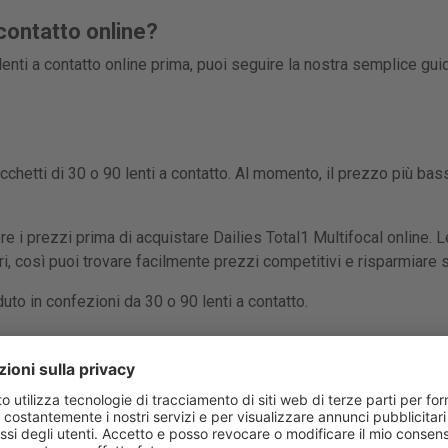
contatto online?
enti a contatto online prima, puoi seguire la nostra semplice gui
cchetti di 30 o 90 lenti a contatto. Al momento, il prezzo più bass
e i prezzi prima di acquistare Dailies Total1 Multifocal online. 
ri, così puoi trovare facilmente prezzi competitivi e risparmiare su
uto in confezioni da 30 o 90 lenti a contatto.
tal1 Multifocal (30 lenti) è 31,99 €.
Vai all'offerta di Lentiamo
.
tal1 Multifocal (90 lenti) è 86,24 €.
Vai all'offerta di GrandVision