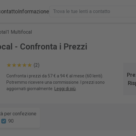
contatto
Informazione
otal1 Multifocal
ocal - Confronta i Prezzi
(2)
Pre
Confronta i prezzi da 57 € a 94 € al mese (60 lenti).
Potremmo ricevere una commissione. I prezzi sono
Ris
aggiornati giornalmente.
Leggi di più
.
tà per confezione
90