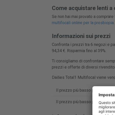
Come acquistare lenti a 
Se non hai mai provato a comprare l
multifocali online per la presbiopia
.
Informazioni sui prezzi
Confronta i prezzi tra 6 negozi e pa
94,34 €. Risparmia fino al 39%.
Ti consigliamo di confrontare sempr
prezzi e offerte di diversi rivendito
Dailies Total1 Multifocal viene vend
Il prezzo più basso per Dailies To
Il prezzo più basso per Dailies To