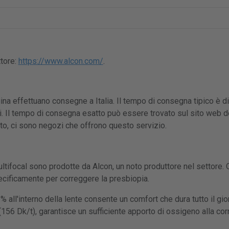
ttore:
https://www.alcon.com/
.
gina effettuano consegne a Italia. Il tempo di consegna tipico è di
. Il tempo di consegna esatto può essere trovato sul sito web d
tto, ci sono negozi che offrono questo servizio.
ultifocal sono prodotte da Alcon, un noto produttore nel settore. Q
ecificamente per correggere la presbiopia.
 all'interno della lente consente un comfort che dura tutto il gior
(156 Dk/t), garantisce un sufficiente apporto di ossigeno alla c