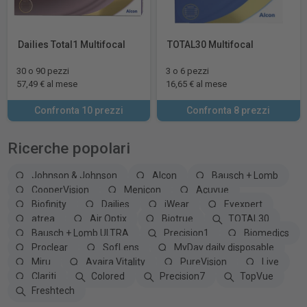
Dailies Total1 Multifocal
TOTAL30 Multifocal
30 o 90 pezzi
3 o 6 pezzi
57,49 € al mese
16,65 € al mese
Confronta 10 prezzi
Confronta 8 prezzi
Ricerche popolari
Johnson & Johnson
Alcon
Bausch + Lomb
CooperVision
Menicon
Acuvue
Biofinity
Dailies
iWear
Eyexpert
atrea
Air Optix
Biotrue
TOTAL30
Bausch + Lomb ULTRA
Precision1
Biomedics
Proclear
SofLens
MyDay daily disposable
Miru
Avaira Vitality
PureVision
Live
Clariti
Colored
Precision7
TopVue
Freshtech