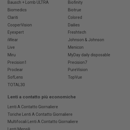
Bausch + Lomb ULTRA
Biofinity
Biomedics
Biotrue
Clariti
Colored
CooperVision
Dailies
Eyexpert
Freshtech
iWear
Johnson & Johnson
Live
Menicon
Miru
MyDay daily disposable
Precision1
Precision7
Proclear
PureVision
SofLens
TopVue
TOTAL30
Lenti a contatto più economiche
Lenti A Contatto Giornaliere
Toriche Lenti A Contatto Giornaliere
Multifocali Lenti A Contatto Giornaliere
Lenti Mensili