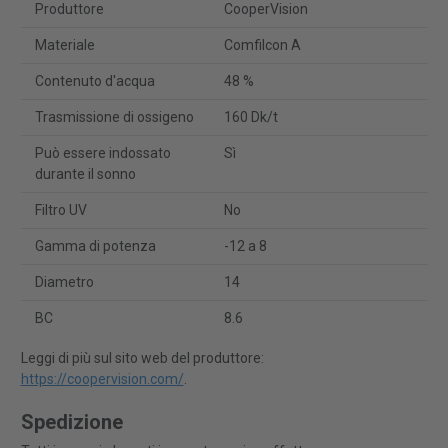
Produttore
CooperVision
Materiale
Comfilcon A
Contenuto d'acqua
48 %
Trasmissione di ossigeno
160 Dk/t
Può essere indossato
Sì
durante il sonno
Filtro UV
No
Gamma di potenza
-12 a 8
Diametro
14
BC
8.6
Leggi di più sul sito web del produttore:
https://coopervision.com/
.
Spedizione