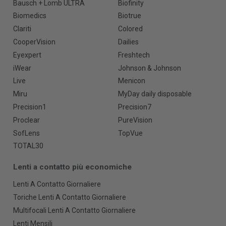
Bausch + Lomb ULTRA
Biofinity
Biomedics
Biotrue
Clariti
Colored
CooperVision
Dailies
Eyexpert
Freshtech
iWear
Johnson & Johnson
Live
Menicon
Miru
MyDay daily disposable
Precision1
Precision7
Proclear
PureVision
SofLens
TopVue
TOTAL30
Lenti a contatto più economiche
Lenti A Contatto Giornaliere
Toriche Lenti A Contatto Giornaliere
Multifocali Lenti A Contatto Giornaliere
Lenti Mensili