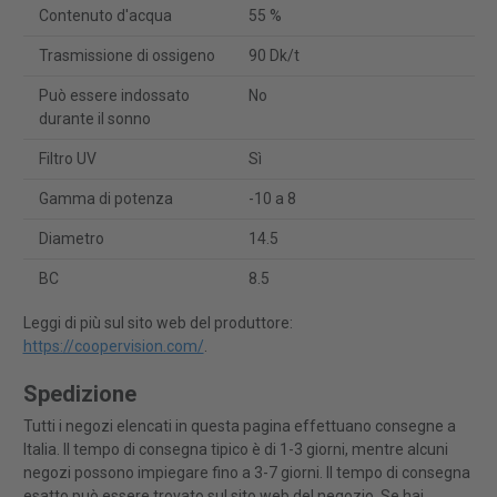
Contenuto d'acqua
55 %
Trasmissione di ossigeno
90 Dk/t
Può essere indossato
No
durante il sonno
Filtro UV
Sì
Gamma di potenza
-10 a 8
Diametro
14.5
BC
8.5
Leggi di più sul sito web del produttore:
https://coopervision.com/
.
Spedizione
Tutti i negozi elencati in questa pagina effettuano consegne a
Italia. Il tempo di consegna tipico è di 1-3 giorni, mentre alcuni
negozi possono impiegare fino a 3-7 giorni. Il tempo di consegna
esatto può essere trovato sul sito web del negozio. Se hai