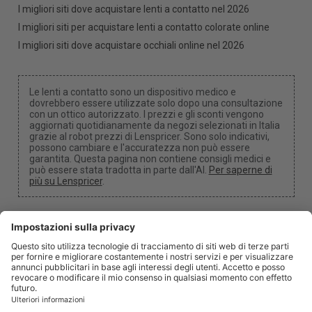
I migliori siti dove acquistare lenti a contatto nel 2026
I migliori siti per acquistare lenti a contatto colorate online
I migliori siti dove acquistare occhiali online nel 2026
Le lenti a contatto sono un dispositivo medico e
dovrebbero essere utilizzate solo dopo una consultazione
con un ottico autorizzato. I prezzi e gli sconti vengono
aggiornati quotidianamente da negozi selezionati in Italia
grazie al robot prezzi di Lenspricer. Sono solo indicativi,
possono cambiare e l'accuratezza non può essere
garantita. Questa pagina non contiene consigli medici e
può essere stata tradotta in parte dall'AI.
Per saperne di
più su Lenspricer
.
Impostazioni dei cookie
Potremmo ricevere una commissione se utilizzi uno dei
nostri link per effettuare un acquisto.