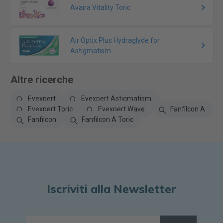
Avaira Vitality Toric
Air Optix Plus Hydraglyde for
Astigmatism
Altre ricerche
Eyexpert
Eyexpert Astigmatism
Eyexpert Toric
Eyexpert Wave
Fanfilcon A
Fanfilcon
Fanfilcon A Toric
Iscriviti alla Newsletter