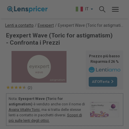
IT
Lenti a contatto
/
Eyexpert
/
Eyexpert Wave (Toric for astigmatism)
Eyexpert Wave (Toric for astigmatism)
- Confronta i Prezzi
Prezzo più basso
Risparmia il 26 %
All'Offerta
(2)
Nota:
Eyexpert Wave (Toric for
astigmatism)
è venduto anche con il nome di
Avaira Vitality Toric
, ma si tratta delle stesse
lenti a contatto in pacchetti diversi.
Scopri di
più sulle lenti degli ottici.