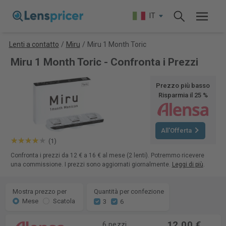
IT
Lenti a contatto
/
Miru
/
Miru 1 Month Toric
Miru 1 Month Toric - Confronta i Prezzi
Prezzo più basso
Risparmia il 25 %
All'Offerta
(1)
Confronta i prezzi da 12 € a 16 € al mese (2 lenti). Potremmo ricevere
una commissione. I prezzi sono aggiornati giornalmente.
Leggi di più
.
Mostra prezzo per
Quantità per confezione
Mese
Scatola
3
6
12,00 €
6 pezzi