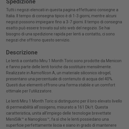
Spedizione
Tutti i negozi elencati in questa pagina effettuano consegne a
Italia. Il tempo di consegna tipico è di 1-3 giorni, mentre alcuni
negozi possono impiegare fino a 3-7 giorni. Il tempo di consegna
esatto può essere trovato sul sito web del negozio. Se hai
bisogno di una spedizione rapida per lenti a contatto, ci sono
negozi che offrono questo servizio.
Descrizione
Le lenti a contatto Miru 1 Month Toric sono prodotte da Menicon
e fanno parte delle lenti toriche da sostituire mensilmente.
Realizzate in Asmofilcon A, un materiale siliconico idrogel,
presentano una percentuale di contenuto di acqua del 40%.
Questi due elementi offrono una forma stabile e un comfort
ottimale per l'utilizzatore.
Le lenti Miru 1 Month Toric si distinguono per il loro elevato livello
di permeabilità all'ossigeno, misurato a 161 Dk/t. Questa
caratteristica, unita all'impiego delle tecnologie brevettate
MeniSilk™ e Nanogloss™, fa sì che le lenti possiedano una
superficie perfettamente liscia e siano in grado di mantenere