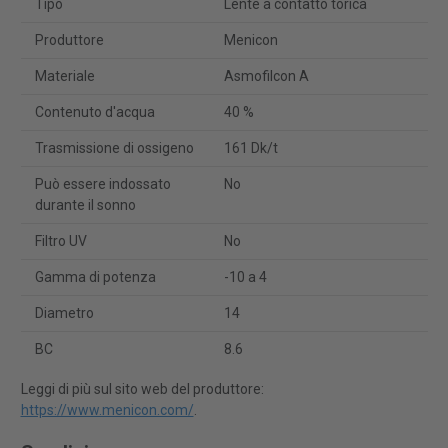
Tipo
Lente a contatto torica
Produttore
Menicon
Materiale
Asmofilcon A
Contenuto d'acqua
40 %
Trasmissione di ossigeno
161 Dk/t
Può essere indossato
No
durante il sonno
Filtro UV
No
Gamma di potenza
-10 a 4
Diametro
14
BC
8.6
Leggi di più sul sito web del produttore:
https://www.menicon.com/
.